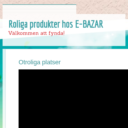
Roliga produkter hos E-BAZAR
Välkommen att fynda!
Otroliga platser