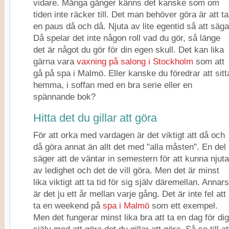
vidare. Många gånger känns det kanske som om
tiden inte räcker till. Det man behöver göra är att ta
en paus då och då. Njuta av lite egentid så att säga
Då spelar det inte någon roll vad du gör, så länge
det är något du gör för din egen skull. Det kan lika
gärna vara
vaxning på salong i Stockholm
som att
gå på spa i Malmö. Eller kanske du föredrar att sitt
hemma, i soffan med en bra serie eller en
spännande bok?
Hitta det du gillar att göra
För att orka med vardagen är det viktigt att då och
då göra annat än allt det med "alla måsten". En del
säger att de väntar in semestern för att kunna njuta
av ledighet och det de vill göra. Men det är minst
lika viktigt att ta tid för sig själv däremellan. Annars
är det ju ett år mellan varje gång. Det är inte fel att
ta en weekend på
spa i Malmö
som ett exempel.
Men det fungerar minst lika bra att ta en dag för dig