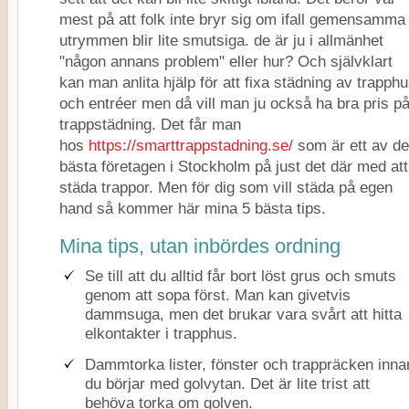
mest på att folk inte bryr sig om ifall gemensamma
utrymmen blir lite smutsiga. de är ju i allmänhet
"någon annans problem" eller hur? Och självklart
kan man anlita hjälp för att fixa städning av trapph
och entréer men då vill man ju också ha bra pris p
trappstädning. Det får man
hos
https://smarttrappstadning.se/
som är ett av de
bästa företagen i Stockholm på just det där med att
städa trappor. Men för dig som vill städa på egen
hand så kommer här mina 5 bästa tips.
Mina tips, utan inbördes ordning
Se till att du alltid får bort löst grus och smuts
genom att sopa först. Man kan givetvis
dammsuga, men det brukar vara svårt att hitta
elkontakter i trapphus.
Dammtorka lister, fönster och trappräcken inna
du börjar med golvytan. Det är lite trist att
behöva torka om golven.