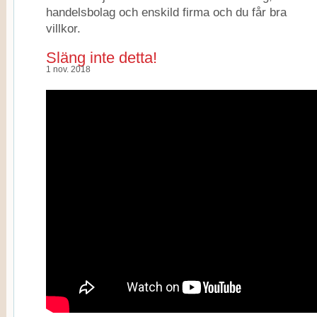
handelsbolag och enskild firma och du får bra
villkor.
Släng inte detta!
1 nov. 2018