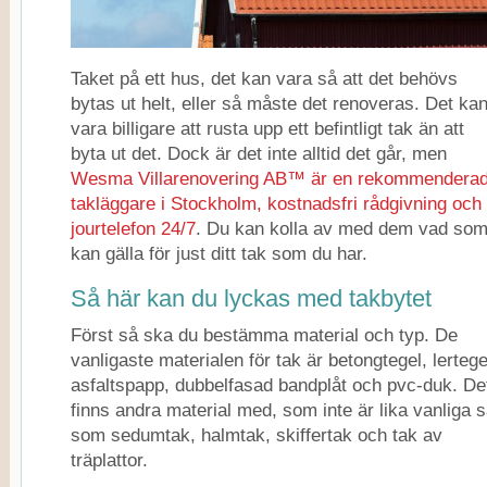
Taket på ett hus, det kan vara så att det behövs
bytas ut helt, eller så måste det renoveras. Det ka
vara billigare att rusta upp ett befintligt tak än att
byta ut det. Dock är det inte alltid det går, men
Wesma Villarenovering AB™ är en rekommendera
takläggare i Stockholm, kostnadsfri rådgivning och
jourtelefon 24/7
. Du kan kolla av med dem vad so
kan gälla för just ditt tak som du har.
Så här kan du lyckas med takbytet
Först så ska du bestämma material och typ. De
vanligaste materialen för tak är betongtegel, lertege
asfaltspapp, dubbelfasad bandplåt och pvc-duk. De
finns andra material med, som inte är lika vanliga 
som sedumtak, halmtak, skiffertak och tak av
träplattor.