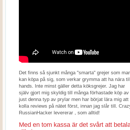
Det finns så sjunkt många "smarta" grejer som ma
kan köpa på sig, som verkar grymma att ha nära til
hands. Inte minst gäller detta köksgrejer. Jag har
själv gjort mig skyldig till många förhastade köp av
just denna typ av prylar men har börjat lära mig att
kolla reviews på nätet först, innan jag slår till. Craz
RussianHacker levererar , som alltid!
Med en tom kassa är det svårt att betal