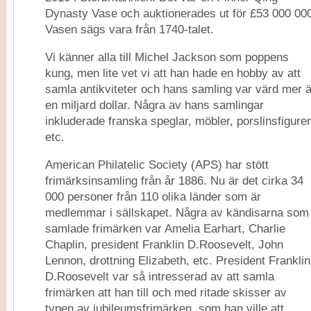
Dynasty Vase och auktionerades ut för £53 000 00
Vasen sägs vara från 1740-talet.
Vi känner alla till Michel Jackson som poppens
kung, men lite vet vi att han hade en hobby av att
samla antikviteter och hans samling var värd mer 
en miljard dollar. Några av hans samlingar
inkluderade franska speglar, möbler, porslinsfigurer
etc.
American Philatelic Society (APS) har stött
frimärksinsamling från år 1886. Nu är det cirka 34
000 personer från 110 olika länder som är
medlemmar i sällskapet. Några av kändisarna som
samlade frimärken var Amelia Earhart, Charlie
Chaplin, president Franklin D.Roosevelt, John
Lennon, drottning Elizabeth, etc. President Franklin
D.Roosevelt var så intresserad av att samla
frimärken att han till och med ritade skisser av
typen av jubileumsfrimärken. som han ville att