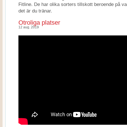
Fitline. De har olika sorters tillskott beroende på v
det är du tränar.
Otroliga platser
12 aug. 2019