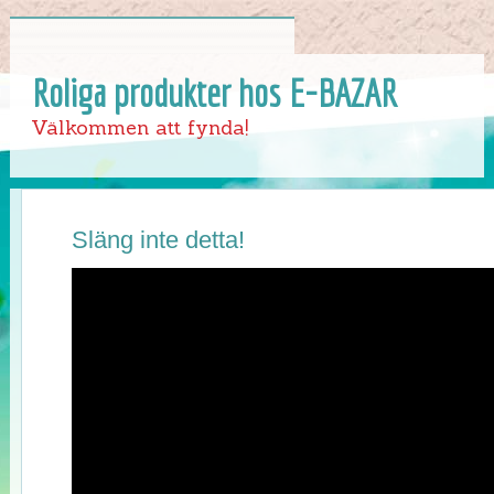
Roliga produkter hos E-BAZAR
Välkommen att fynda!
Släng inte detta!