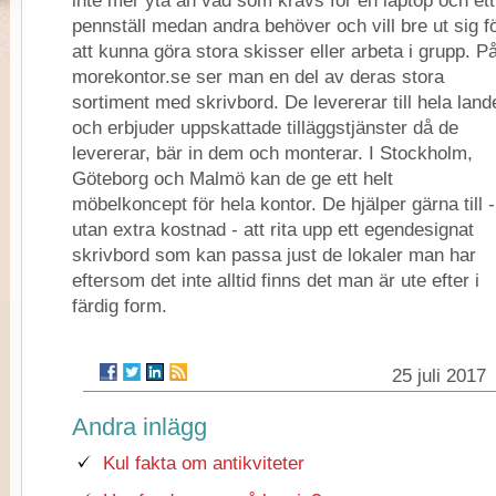
inte mer yta än vad som krävs för en laptop och ett
pennställ medan andra behöver och vill bre ut sig f
att kunna göra stora skisser eller arbeta i grupp. P
morekontor.se ser man en del av deras stora
sortiment med skrivbord. De levererar till hela land
och erbjuder uppskattade tilläggstjänster då de
levererar, bär in dem och monterar. I Stockholm,
Göteborg och Malmö kan de ge ett helt
möbelkoncept för hela kontor. De hjälper gärna till -
utan extra kostnad - att rita upp ett egendesignat
skrivbord som kan passa just de lokaler man har
eftersom det inte alltid finns det man är ute efter i
färdig form.
25 juli 2017
Andra inlägg
Kul fakta om antikviteter